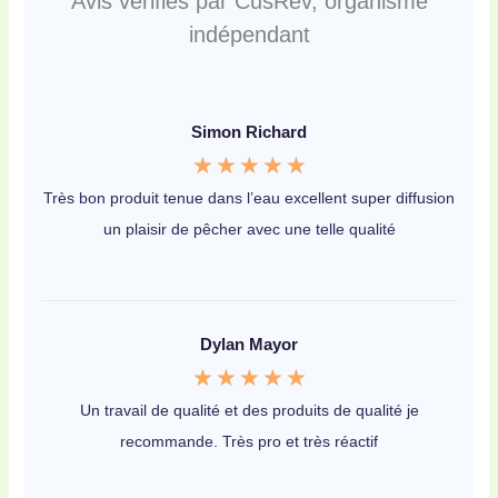
Avis vérifiés par CusRev, organisme
indépendant
Simon Richard
N
★
★
★
★
★
o
Très bon produit tenue dans l’eau excellent super diffusion
un plaisir de pêcher avec une telle qualité
t
é
5
s
Dylan Mayor
u
N
★
★
★
★
★
r
o
Un travail de qualité et des produits de qualité je
5
recommande. Très pro et très réactif
t
é