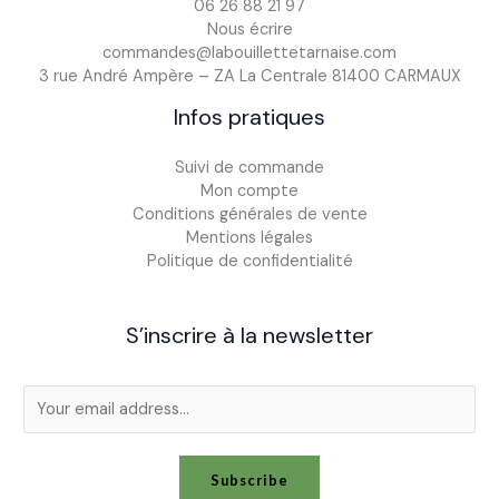
06 26 88 21 97
Nous écrire
commandes@labouillettetarnaise.com
3 rue André Ampère – ZA La Centrale 81400 CARMAUX
Infos pratiques
Suivi de commande
Mon compte
Conditions générales de vente
Mentions légales
Politique de confidentialité
S’inscrire à la newsletter
E
m
a
i
Subscribe
l