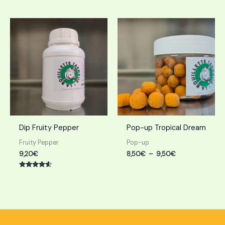
sur 5
sur 5
Plage
de
prix :
8,50€
à
9,50€
Dip Fruity Pepper
Pop-up Tropical Dream
Fruity Pepper
Pop-up
9,20
€
8,50
€
–
9,50
€
Note
4.50
sur 5