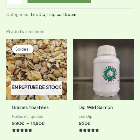
Catégories :
Les Dip
,
Tropical Dream
Produits similaires
Plage
de
Soldes !
Soldes !
prix :
9,90€
à
14,90€
EN RUPTURE DE STOCK
Graines toastées
Dip Wild Salmon
Huiles et liquides
Les Dip
9,90
€
–
14,90
€
9,20
€
Note
Note
5.00
5.00