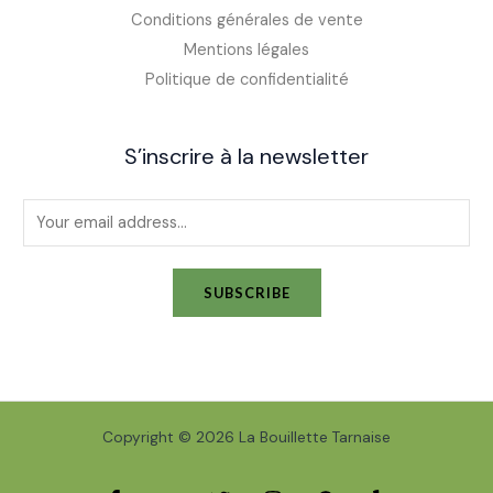
Conditions générales de vente
Mentions légales
Politique de confidentialité
S’inscrire à la newsletter
E
m
a
SUBSCRIBE
i
l
*
Copyright © 2026 La Bouillette Tarnaise