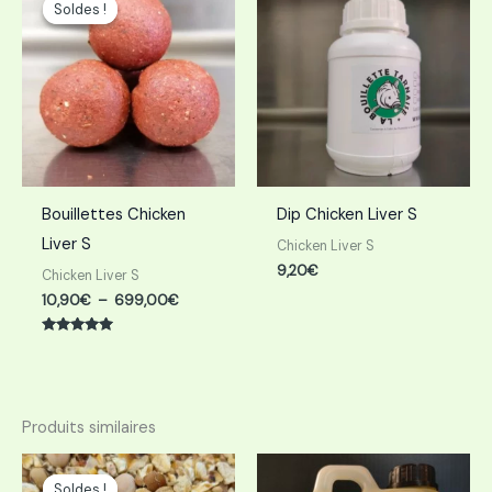
de
Soldes !
Soldes !
prix :
10,90€
à
699,00€
Bouillettes Chicken
Dip Chicken Liver S
Liver S
Chicken Liver S
9,20
€
Chicken Liver S
10,90
€
–
699,00
€
Note
5.00
sur 5
Produits similaires
Plage
de
Soldes !
Soldes !