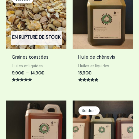
prix :
9,90€
à
14,90€
EN RUPTURE DE STOCK
Graines toastées
Huile de chènevis
Huiles et liquides
Huiles et liquides
9,90
€
–
14,90
€
15,90
€
Note
Note
5.00
5.00
sur 5
sur 5
Le
Le
prix
prix
Soldes !
initial
actuel
était :
est :
46,70€.
40,00€.